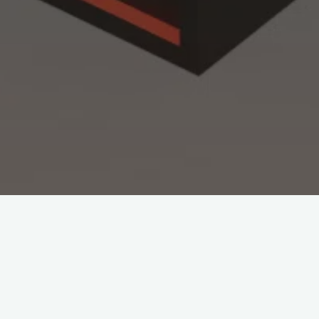
2-SDB : LE DS2 DE MEY
E SOUND AGENCY !