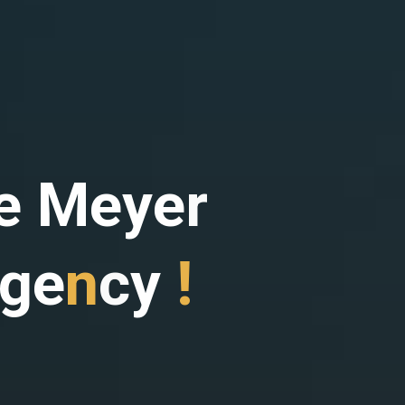
e
M
e
y
e
r
g
e
n
c
y
!