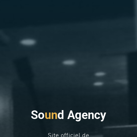
S
o
u
n
d
A
g
e
n
c
y
Site officiel de