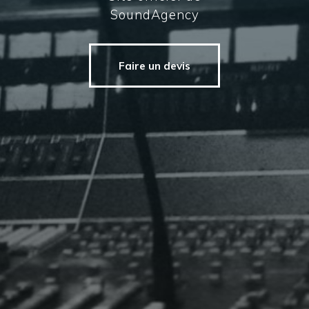
SoundAgency
Faire un devis