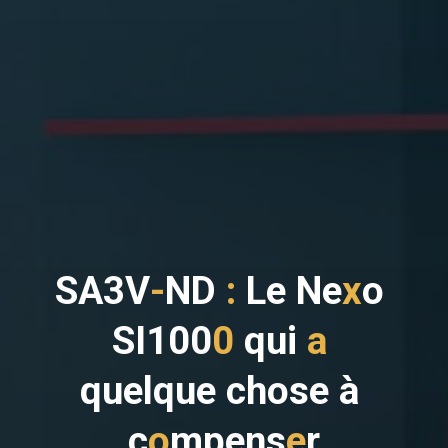
S
A
3
V
-
N
D
:
L
e
N
e
x
o
S
I
1
0
0
0
q
u
i
a
q
u
e
l
q
u
e
c
h
o
s
e
à
c
o
m
p
e
n
s
e
r