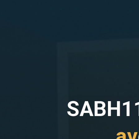
S
A
B
H
1
a
v