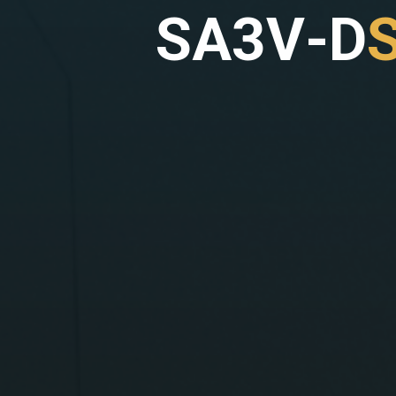
S
A
3
V
-
D