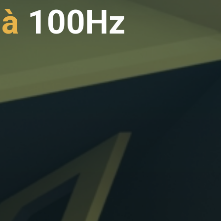
à
1
0
0
0
H
z
z