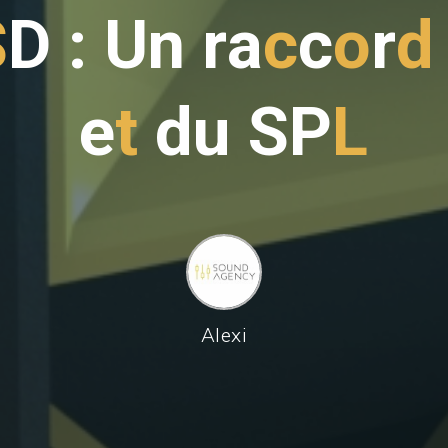
S
D
:
U
U
n
r
a
c
c
o
r
d
e
e
t
d
u
u
S
P
L
Alexi